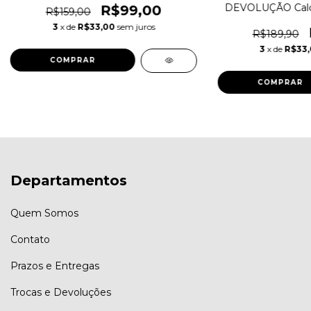
DEVOLUÇÃO Calci
R$99,00
R$159,00
cortininha
3
x de
R$33,00
sem juros
R$189,90
3
x de
R$33
COMPRAR
COMPRAR
Departamentos
Quem Somos
Contato
Prazos e Entregas
Trocas e Devoluções