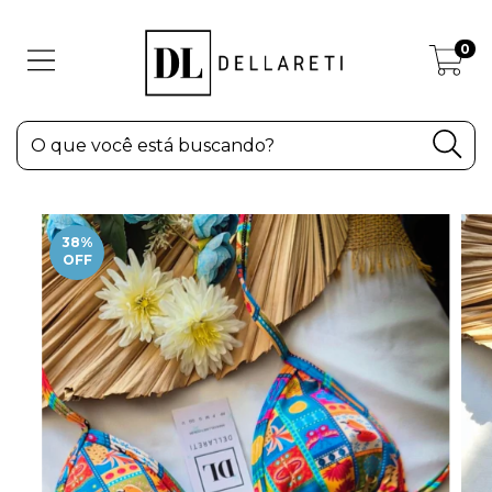
0
38
%
OFF