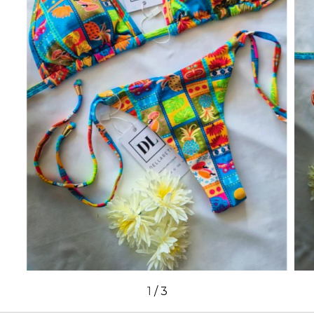
1
/
3