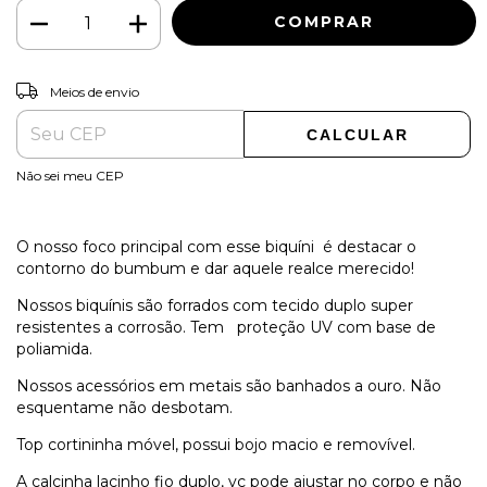
ALTERAR CEP
Entregas para o CEP:
Meios de envio
CALCULAR
Não sei meu CEP
O nosso foco principal com esse biquíni é destacar o
contorno do bumbum e dar aquele realce merecido!
Nossos biquínis são forrados com tecido duplo super
resistentes a corrosão. Tem proteção UV com base de
poliamida.
Nossos acessórios em metais são banhados a ouro. Não
esquentame não desbotam.
Top cortininha móvel, possui bojo macio e removível.
A calcinha lacinho fio duplo, vc pode ajustar no corpo e não