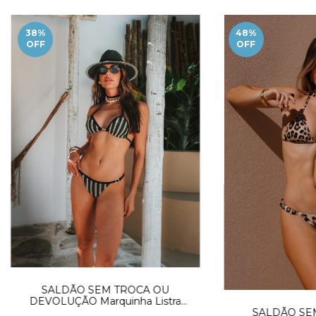
38
%
48
%
OFF
OFF
SALDÃO SEM TROCA OU
DEVOLUÇÃO Marquinha Listra
SALDÃO SE
tropical Preto no Nude