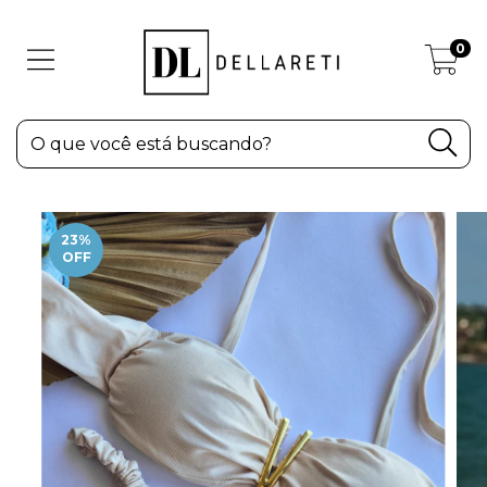
0
23
%
OFF