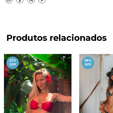
Produtos relacionados
23
%
38
%
OFF
OFF