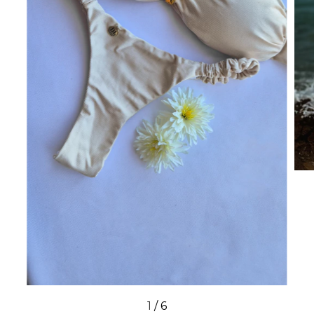
1
/
6