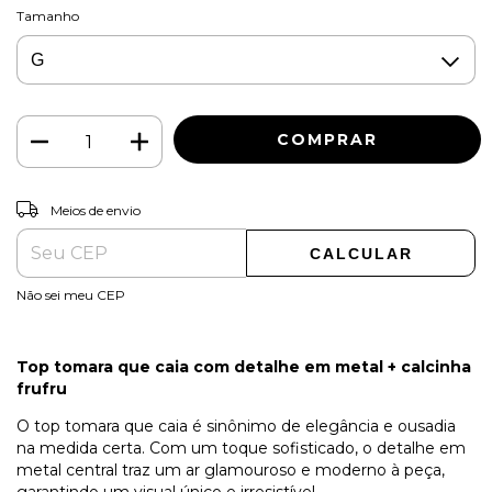
Tamanho
ALTERAR CEP
Entregas para o CEP:
Meios de envio
CALCULAR
Não sei meu CEP
Top tomara que caia com detalhe em metal + calcinha
frufru
O top tomara que caia é sinônimo de elegância e ousadia
na medida certa. Com um toque sofisticado, o detalhe em
metal central traz um ar glamouroso e moderno à peça,