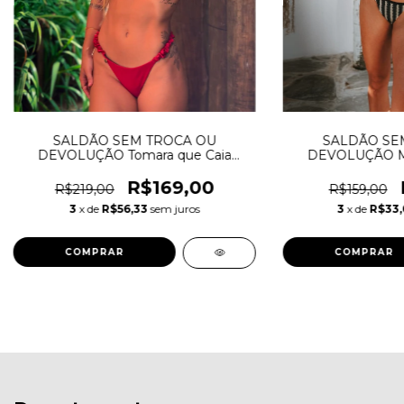
SALDÃO SEM TROCA OU
SALDÃO SE
DEVOLUÇÃO Tomara que Caia
DEVOLUÇÃO Mar
Bordô calcinha Frufru -tecido
tropical Pr
levemente acetinado
R$169,00
R$219,00
R$159,00
3
x de
R$56,33
sem juros
3
x de
R$33
COMPRAR
COMPRAR