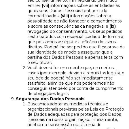
seu consentimento, na medida do permitido
em lei;
(vii)
informações sobre as entidades às
quais seus Dados Pessoais tenham sido
compartilhados;
(viii)
informações sobre a
possibilidade de não fornecer o consentimento
e sobre as consequências da negativa; e
(ix)
revogação do consentimento. Os seus pedidos
serão tratados com especial cuidado de forma a
que possamos assegurar a eficácia dos seus
direitos. Poderá lhe ser pedido que faça prova da
sua identidade de modo a assegurar que a
partilha dos Dados Pessoais é apenas feita com
o seu titular.
Você deverá ter em mente que, em certos
casos (por exemplo, devido a requisitos legais), o
seu pedido poderá não ser imediatamente
satisfeito, além de que nós poderemos não
conseguir atendê-lo por conta de cumprimento
de obrigações legais.
Segurança dos Dados Pessoais
Buscamos adotar as medidas técnicas e
organizacionais previstas pelas Leis de Proteção
de Dados adequadas para proteção dos Dados
Pessoais na nossa organização. Infelizmente,
nenhuma transmissão ou sistema de