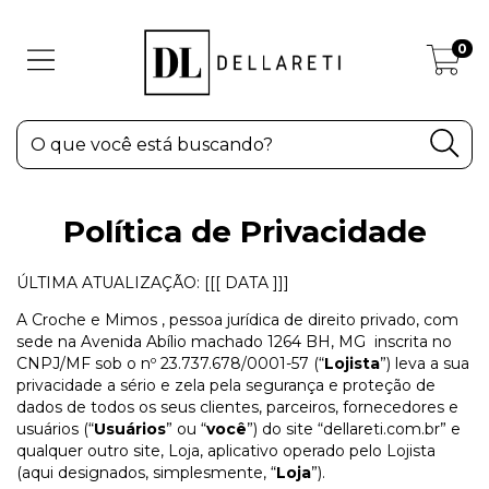
0
Política de Privacidade
ÚLTIMA ATUALIZAÇÃO: [[[ DATA ]]]
A Croche e Mimos , pessoa jurídica de direito privado, com
sede na Avenida Abílio machado 1264 BH, MG inscrita no
CNPJ/MF sob o nº 23.737.678/0001-57 (“
Lojista
”) leva a sua
privacidade a sério e zela pela segurança e proteção de
dados de todos os seus clientes, parceiros, fornecedores e
usuários (“
Usuários
” ou “
você
”) do site “dellareti.com.br” e
qualquer outro site, Loja, aplicativo operado pelo Lojista
(aqui designados, simplesmente, “
Loja
”).