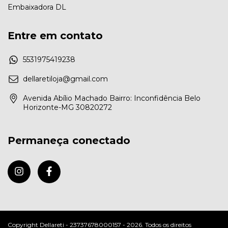
Embaixadora DL
Entre em contato
5531975419238
dellaretiloja@gmail.com
Avenida Abílio Machado Bairro: Inconfidência Belo
Horizonte-MG 30820272
Permaneça conectado
Copyright Dellareti - 23737678000157 - 2026. Todos os direitos