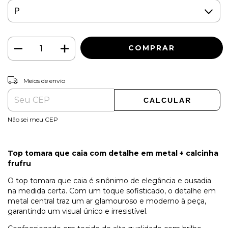
ALTERAR CEP
Entregas para o CEP:
Meios de envio
CALCULAR
Não sei meu CEP
Top tomara que caia com detalhe em metal + calcinha
frufru
O top tomara que caia é sinônimo de elegância e ousadia
na medida certa. Com um toque sofisticado, o detalhe em
metal central traz um ar glamouroso e moderno à peça,
garantindo um visual único e irresistível.