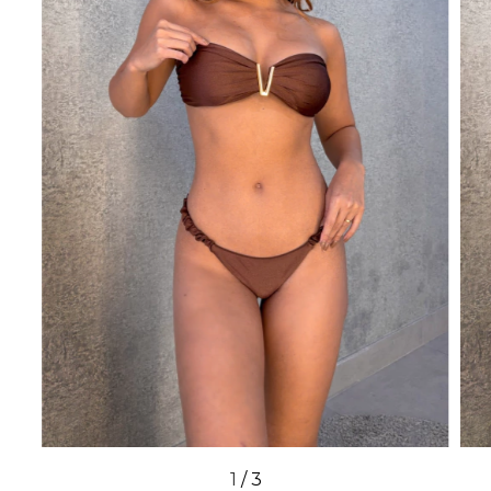
1
/
3