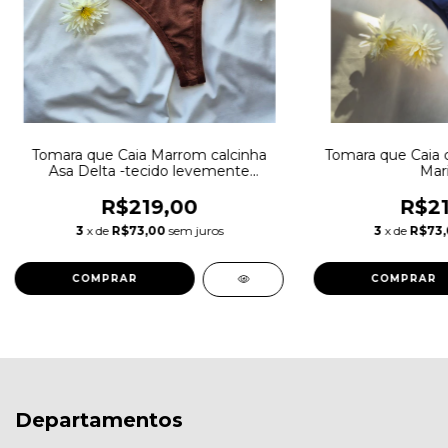
Tomara que Caia Marrom calcinha
Tomara que Caia c
Asa Delta -tecido levemente
Mar
acetinado.
R$219,00
R$21
3
x de
R$73,00
sem juros
3
x de
R$73
COMPRAR
COMPRAR
Departamentos