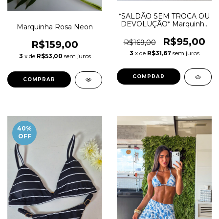
*SALDÃO SEM TROCA OU
DEVOLUÇÃO* Marquinha
Marquinha Rosa Neon
Paisley preto/dourado
R$95,00
R$169,00
R$159,00
3
x de
R$31,67
sem juros
3
x de
R$53,00
sem juros
COMPRAR
COMPRAR
40
%
OFF