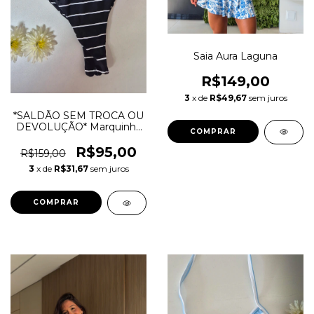
Saia Aura Laguna
R$149,00
3
x de
R$49,67
sem juros
*SALDÃO SEM TROCA OU
DEVOLUÇÃO* Marquinha
COMPRAR
Listra preto Busto Fixo
R$95,00
R$159,00
3
x de
R$31,67
sem juros
COMPRAR