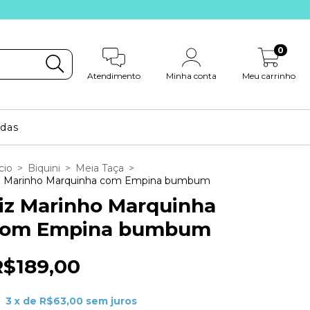
0
Atendimento
Minha conta
Meu carrinho
idas
cio
>
Biquini
>
Meia Taça
>
z Marinho Marquinha com Empina bumbum
iz Marinho Marquinha
com Empina bumbum
R$189,00
3
x de
R$63,00
sem juros