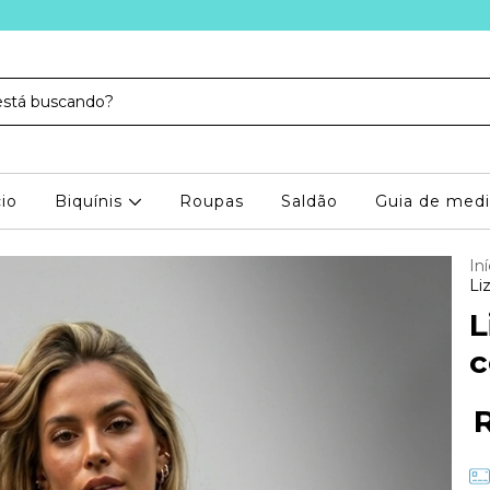
cio
Biquínis
Roupas
Saldão
Guia de med
Iní
Li
L