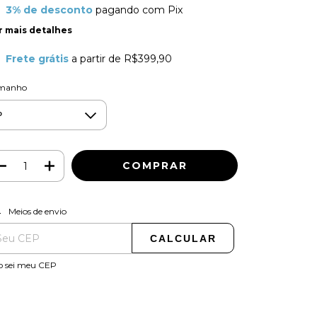
3% de desconto
pagando com Pix
r mais detalhes
Frete grátis
a partir de
R$399,90
manho
ALTERAR CEP
regas para o CEP:
Meios de envio
CALCULAR
o sei meu CEP