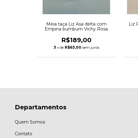
m empina
Meia taça Liz Asa delta com
Liz 
marelo
Empina bumbum Vichy Rosa
00
R$189,00
m juros
3
x de
R$63,00
sem juros
Departamentos
Quem Somos
Contato