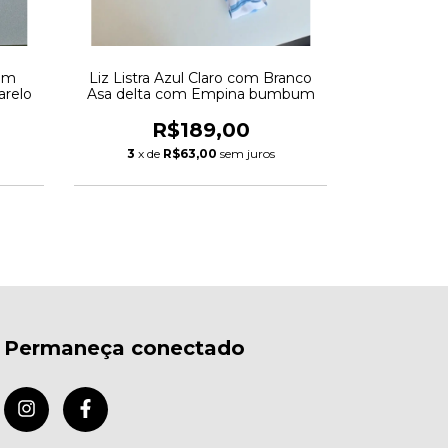
com
Liz Listra Azul Claro com Branco
Liz Preto 
relo
Asa delta com Empina bumbum
R$189,00
R
3
x de
R$63,00
sem juros
3
x de
Permaneça conectado