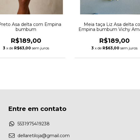
Preto Asa delta com Empina
Meia taça Liz Asa delta 
bumbum
Empina bumbum Vichy Ama
R$189,00
R$189,00
3
x de
R$63,00
sem juros
3
x de
R$63,00
sem juros
Entre em contato
5531975419238
dellaretiloja@gmail.com