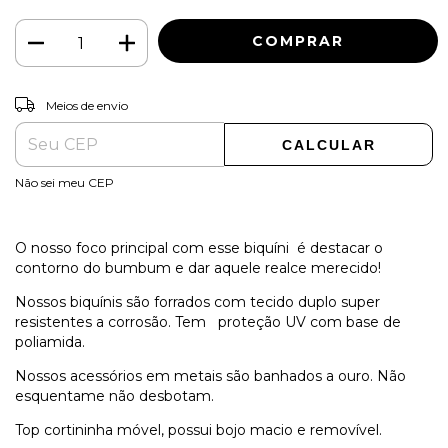
ALTERAR CEP
Entregas para o CEP:
Meios de envio
CALCULAR
Não sei meu CEP
O nosso foco principal com esse biquíni é destacar o
contorno do bumbum e dar aquele realce merecido!
Nossos biquínis são forrados com tecido duplo super
resistentes a corrosão. Tem proteção UV com base de
poliamida.
Nossos acessórios em metais são banhados a ouro. Não
esquentame não desbotam.
Top cortininha móvel, possui bojo macio e removível.