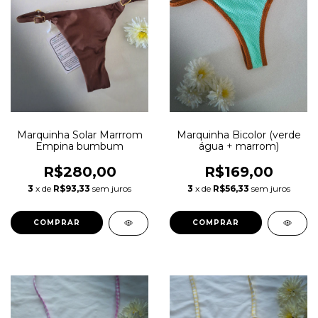
Marquinha Bicolor (verde
Marquinha Solar Marrrom
água + marrom)
Empina bumbum
R$169,00
R$280,00
3
x de
R$56,33
sem juros
3
x de
R$93,33
sem juros
COMPRAR
COMPRAR