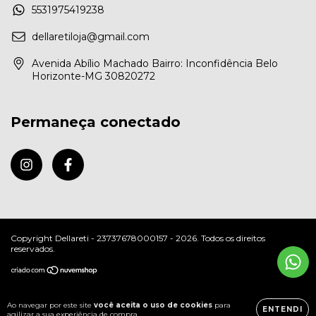
5531975419238
dellaretiloja@gmail.com
Avenida Abílio Machado Bairro: Inconfidência Belo
Horizonte-MG 30820272
Permaneça conectado
Copyright Dellareti - 23737678000157 - 2026. Todos os direitos
reservados.
Ao navegar por este site
você aceita o uso de cookies
para
ENTENDI
agilizar a sua experiência de compra.